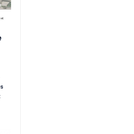
e
e
és
t