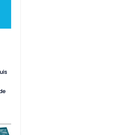
uis
 de