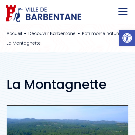
Ou
Accueil
Découvrir Barbentane
Patrimoine naturel
^
^
^
La Montagnette
La Montagnette