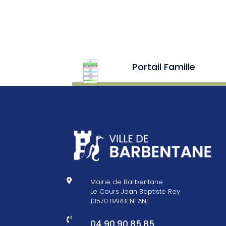
Portail Famille

Mairie de Barbentane
Le Cours Jean Baptiste Rey
13570 BARBENTANE

04 90 90 85 85