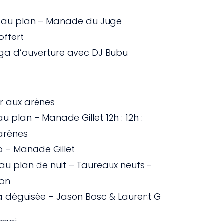
e au plan – Manade du Juge
 offert
éga d’ouverture avec DJ Bubu
i
er aux arènes
au plan – Manade Gillet 12h : 12h :
 arènes
o – Manade Gillet
 au plan de nuit – Taureaux neufs -
on
a déguisée – Jason Bosc & Laurent G