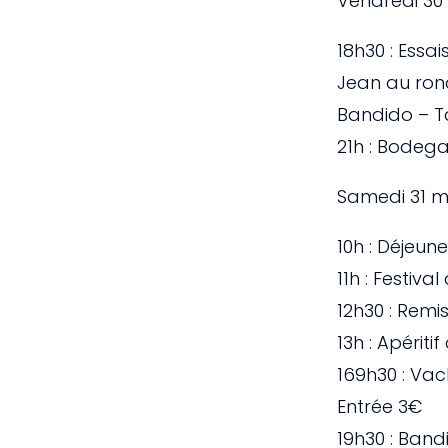
Vendredi 30
18h30 : Essa
Jean au ron
Bandido – T
21h : Bodega
Samedi 31 
10h : Déjeun
11h : Festiv
12h30 : Remi
13h : Apériti
169h30 : Va
Entrée 3€
19h30 : Ban