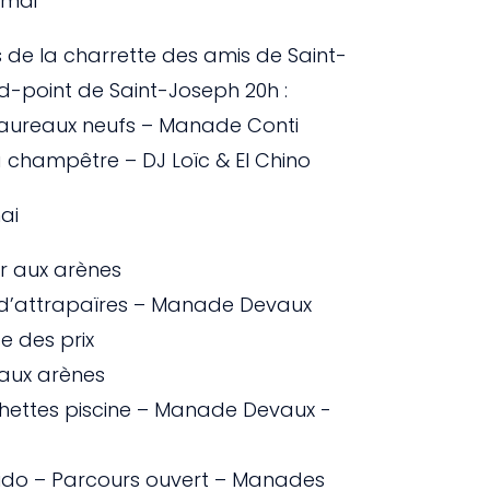
 mai
is de la charrette des amis de Saint-
d-point de Saint-Joseph 20h :
aureaux neufs – Manade Conti
 champêtre – DJ Loïc & El Chino
mai
er aux arènes
al d’attrapaïres – Manade Devaux
se des prix
f aux arènes
chettes piscine – Manade Devaux -
dido – Parcours ouvert – Manades