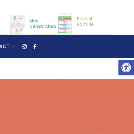
Portail
Mes
Famille
démarches
ACT
Ou