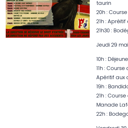
taurin
20h : Cours
21h : Apréitif
21h30 : Bod
Jeudi 29 ma
10h : Déjeun
11h : Course 
Apéritif aux
19h : Bandid
21h : Course
Manade Laf
22h : Bodeg