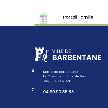
Portail Famille

Mairie de Barbentane
Le Cours Jean Baptiste Rey
13570 BARBENTANE

04 90 90 85 85