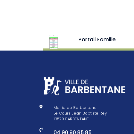
Portail Famille

Mairie de Barbentane
Le Cours Jean Baptiste Rey
13570 BARBENTANE

04 90 90 85 85