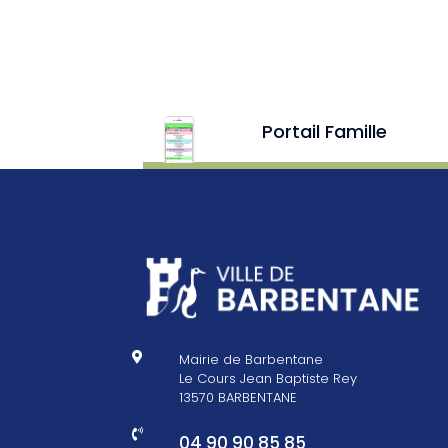
Portail Famille

Mairie de Barbentane
Le Cours Jean Baptiste Rey
13570 BARBENTANE

04 90 90 85 85